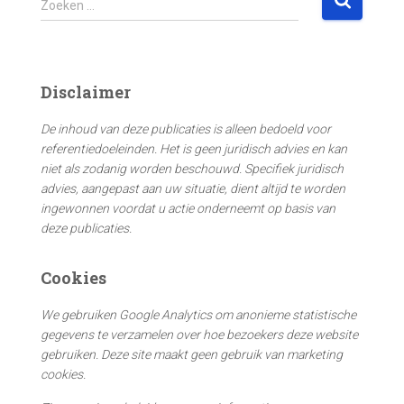
Zoeken …
o
e
k
e
Disclaimer
n
n
De inhoud van deze publicaties is alleen bedoeld voor
a
referentiedoeleinden. Het is geen juridisch advies en kan
a
niet als zodanig worden beschouwd. Specifiek juridisch
r
advies, aangepast aan uw situatie, dient altijd te worden
:
ingewonnen voordat u actie onderneemt op basis van
deze publicaties.
Cookies
We gebruiken Google Analytics om anonieme statistische
gegevens te verzamelen over hoe bezoekers deze website
gebruiken. Deze site maakt geen gebruik van marketing
cookies.