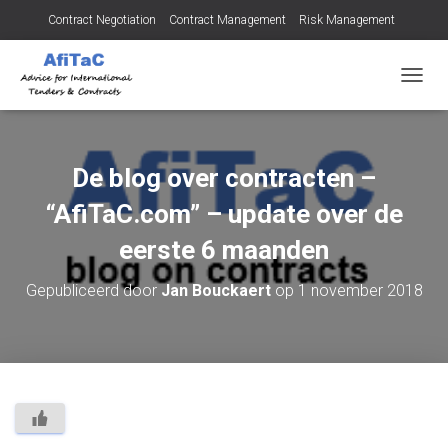
Contract Negotiation
Contract Management
Risk Management
Tendering for Contracts
Dispute Resolution
SMEs
T
O
G
G
L
De blog over contracten –
E
N
“AfiTaC.com” – update over de
A
V
eerste 6 maanden
I
G
Gepubliceerd door
Jan Bouckaert
op
1 november 2018
A
T
I
E