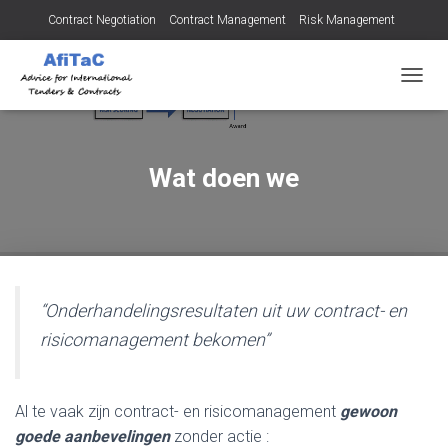
Contract Negotiation
Contract Management
Risk Management
Tendering for Contracts
Dispute Resolution
SMEs
T
O
G
G
L
Wat doen we
E
N
A
V
I
G
A
“Onderhandelingsresultaten uit uw contract- en
T
risicomanagement bekomen”
I
E
Al te vaak zijn contract- en risicomanagement
gewoon
goede aanbevelingen
zonder actie :