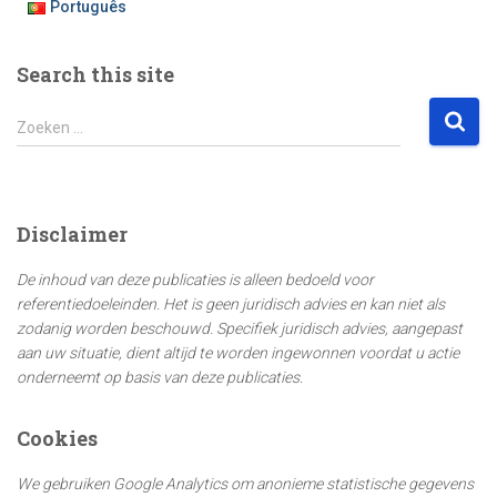
Português
Search this site
Z
Zoeken …
o
e
k
e
Disclaimer
n
n
De inhoud van deze publicaties is alleen bedoeld voor
a
referentiedoeleinden. Het is geen juridisch advies en kan niet als
a
zodanig worden beschouwd. Specifiek juridisch advies, aangepast
r
aan uw situatie, dient altijd te worden ingewonnen voordat u actie
:
onderneemt op basis van deze publicaties.
Cookies
We gebruiken Google Analytics om anonieme statistische gegevens