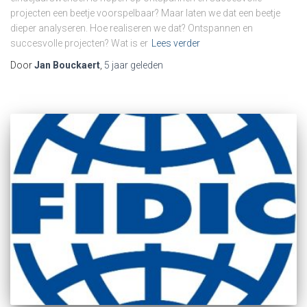
projecten een beetje voorspelbaar? Maar laten we dat een beetje
dieper analyseren. Hoe realiseren we dat? Ontspannen en
succesvolle projecten? Wat is er
Lees verder
Door
Jan Bouckaert
,
5 jaar
geleden