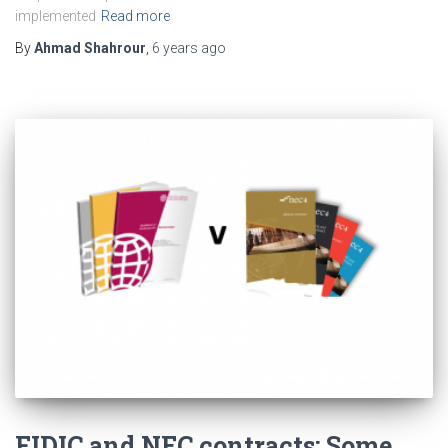
implemented
Read more
By
Ahmad Shahrour
,
6 years
ago
FIDIC and NEC contracts: Some