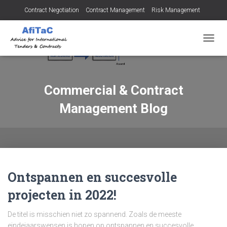
Contract Negotiation
Contract Management
Risk Management
Tendering for Contracts
Dispute Resolution
SMEs
TOGGL
Commercial & Contract
Management Blog
Ontspannen en succesvolle
projecten in 2022!
De titel is misschien niet zo spannend. Zoals de meeste
eindejaarswensen is hopen op ontspannen en succesvolle