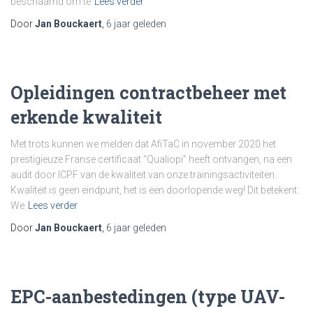
beschaamd om te
Lees verder
Door
Jan Bouckaert
,
6 jaar
geleden
Opleidingen contractbeheer met
erkende kwaliteit
Met trots kunnen we melden dat AfiTaC in november 2020 het
prestigieuze Franse certificaat “Qualiopi” heeft ontvangen, na een
audit door ICPF van de kwaliteit van onze trainingsactiviteiten.
Kwaliteit is geen eindpunt, het is een doorlopende weg! Dit betekent:
We
Lees verder
Door
Jan Bouckaert
,
6 jaar
geleden
EPC-aanbestedingen (type UAV-