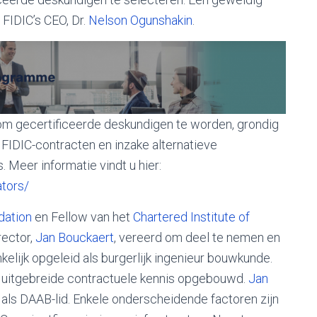
n FIDIC’s CEO, Dr.
Nelson Ogunshakin
.
om gecertificeerde deskundigen te worden, grondig
 FIDIC-contracten en inzake alternatieve
Meer informatie vindt u hier:
ators/
dation
en Fellow van het
Chartered Institute of
rector,
Jan Bouckaert
, vereerd om deel te nemen en
nkelijk opgeleid als burgerlijk ingenieur bouwkunde.
een uitgebreide contractuele kennis opgebouwd.
Jan
 als DAAB-lid. Enkele onderscheidende factoren zijn