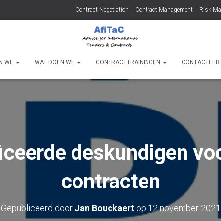
Contract Negotiation
Contract Management
Risk M
JN WE
WAT DOEN WE
CONTRACTTRAININGEN
CONTACTEER
ficeerde deskundigen voo
contracten
Gepubliceerd door
Jan Bouckaert
op
12 november 2021