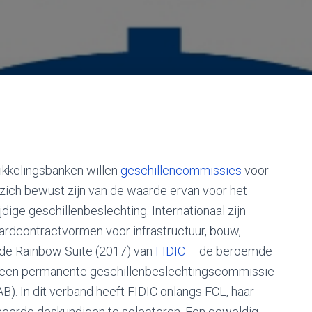
ikkelingsbanken willen
geschillencommissies
voor
ij zich bewust zijn van de waarde ervan voor het
dige geschillenbeslechting. Internationaal zijn
rdcontractvormen voor infrastructuur, bouw,
n de Rainbow Suite (2017) van
FIDIC
– de beroemde
n een permanente geschillenbeslechtingscommissie
). In dit verband heeft FIDIC onlangs FCL, haar
ificeerde deskundigen te selecteren. Een geweldig