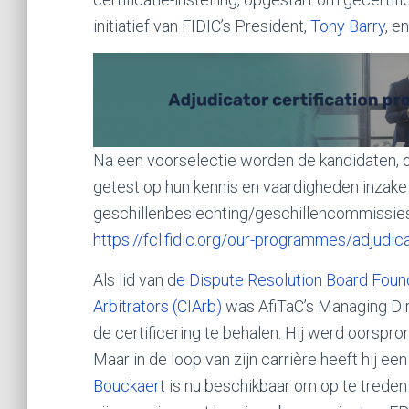
initiatief van FIDIC’s President,
Tony Barry
, e
Na een voorselectie worden de kandidaten, 
getest op hun kennis en vaardigheden inzake
geschillenbeslechting/geschillencommissies. 
https://fcl.fidic.org/our-programmes/adjudic
Als lid van d
e Dispute Resolution Board Foun
Arbitrators (CIArb)
was AfiTaC’s Managing Di
de certificering te behalen. Hij werd oorspro
Maar in de loop van zijn carrière heeft hij 
Bouckaert
is nu beschikbaar om op te treden