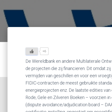
+6
De Wereldbank en andere Multilaterale Ontw
de projecten die zij financieren. Dit omdat z
vermijden van geschillen en voor een vroegtij
FIDIC-contracten de meest gebruikte standaa
energieprojecten enz. De laatste edities va
Rode, Gele en Zilveren Boeken – voorzien i
(dispute avoidance/adjudication board – DAAB
certificatie-instelling, opgestart om gecert