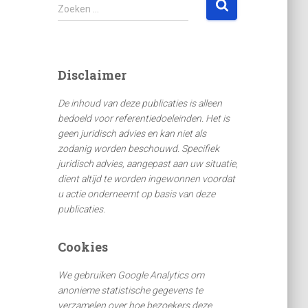
Z
Zoeken …
o
e
k
e
Disclaimer
n
n
De inhoud van deze publicaties is alleen
a
bedoeld voor referentiedoeleinden. Het is
a
geen juridisch advies en kan niet als
r
zodanig worden beschouwd. Specifiek
:
juridisch advies, aangepast aan uw situatie,
dient altijd te worden ingewonnen voordat
u actie onderneemt op basis van deze
publicaties.
Cookies
We gebruiken Google Analytics om
anonieme statistische gegevens te
verzamelen over hoe bezoekers deze