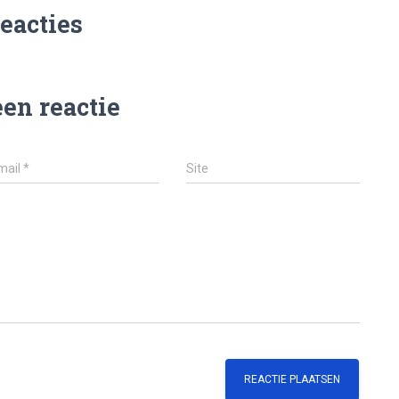
reacties
een reactie
mail
*
Site