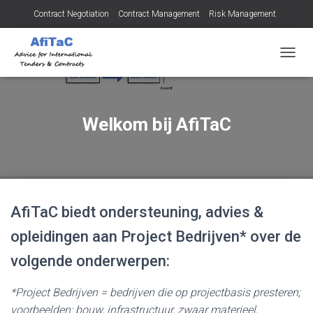
Contract Negotiation
Contract Management
Risk Management
Tendering for Contracts
Dispute Resolution
SMEs
T
O
G
G
L
Welkom bij AfiTaC
E
N
A
V
I
G
AfiTaC biedt ondersteuning, advies &
A
T
opleidingen aan Project Bedrijven* over de
I
E
volgende onderwerpen:
*Project Bedrijven = bedrijven die op projectbasis presteren;
voorbeelden: bouw, infrastructuur, zwaar materieel,