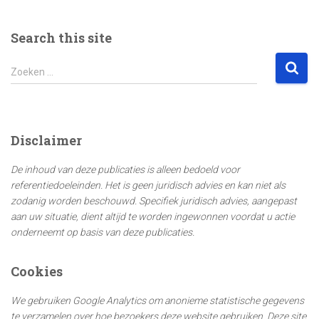
Search this site
Z
Zoeken …
o
e
k
e
Disclaimer
n
n
De inhoud van deze publicaties is alleen bedoeld voor
a
referentiedoeleinden. Het is geen juridisch advies en kan niet als
a
zodanig worden beschouwd. Specifiek juridisch advies, aangepast
r
aan uw situatie, dient altijd te worden ingewonnen voordat u actie
:
onderneemt op basis van deze publicaties.
Cookies
We gebruiken Google Analytics om anonieme statistische gegevens
te verzamelen over hoe bezoekers deze website gebruiken. Deze site