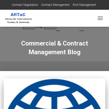
Contract Negotiation
Contract Management
Risk Management
Tendering for Contracts
Dispute Resolution
SMEs
ALTER
Commercial & Contract
Management Blog