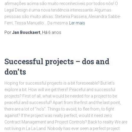
afirmações acima são muito reconhecíveis por todos nós! O
Legal Design é uma nova tendência interessante. Algumas
pessoas são muito ativas: Stefania Passera, Alexandra Sabbe-
Ferri, Tessa Manuello… Da mesma
Ler mais
Por
Jan Bouckaert
, Há
6 anos
Successful projects – dos and
don’ts
Hoping for successful projects is a bit foreseeable? But let’s
explore a bit. How will we get there? Peaceful and successful
projects? First of all, what would be needed for a project to be
peaceful and successful? Apart from the first and the last point,
there are a lot of “no’s”. Things to avoid, to flee from, to fight
against? If the project was really perfect, would it need zero
Contract Management and Project Controls? Back to reality We are
not living in La La Land. Nobody has ever seen a perfect project: