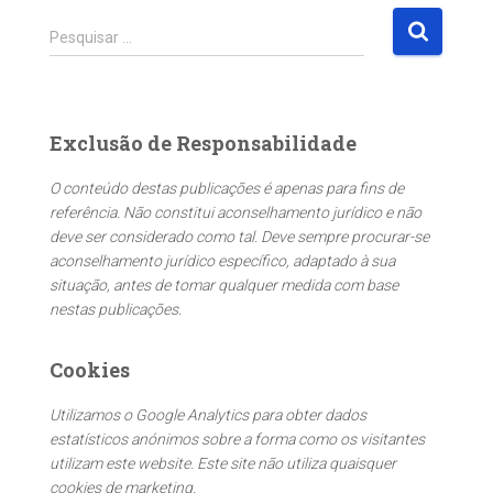
P
Pesquisar …
e
s
q
u
Exclusão de Responsabilidade
i
s
O conteúdo destas publicações é apenas para fins de
a
referência. Não constitui aconselhamento jurídico e não
r
deve ser considerado como tal. Deve sempre procurar-se
p
aconselhamento jurídico específico, adaptado à sua
o
situação, antes de tomar qualquer medida com base
r
nestas publicações.
:
Cookies
Utilizamos o Google Analytics para obter dados
estatísticos anónimos sobre a forma como os visitantes
utilizam este website. Este site não utiliza quaisquer
cookies de marketing.