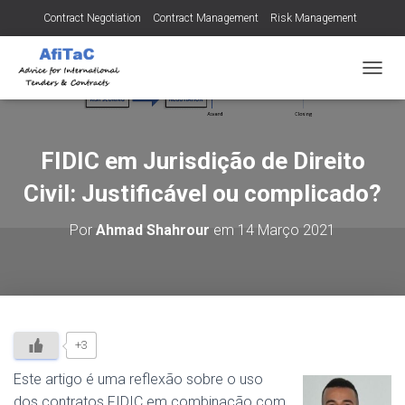
Contract Negotiation
Contract Management
Risk Management
Tendering for Contracts
Dispute Resolution
SMEs
A
L
T
E
R
FIDIC em Jurisdição de Direito
N
A
Civil: Justificável ou complicado?
R
A
Por
Ahmad Shahrour
em
14 Março 2021
N
A
V
E
G
A
Ç
+3
Ã
O
Este artigo é uma reflexão sobre o uso
dos contratos FIDIC em combinação com