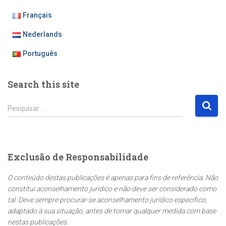
Français
Nederlands
Português
Search this site
P
Pesquisar …
e
s
q
u
Exclusão de Responsabilidade
i
s
O conteúdo destas publicações é apenas para fins de referência. Não
a
constitui aconselhamento jurídico e não deve ser considerado como
r
tal. Deve sempre procurar-se aconselhamento jurídico específico,
p
adaptado à sua situação, antes de tomar qualquer medida com base
o
nestas publicações.