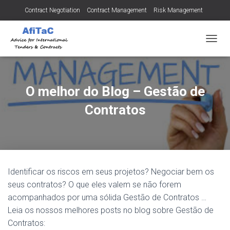
Contract Negotiation
Contract Management
Risk Management
Tendering for Contracts
Dispute Resolution
SMEs
A
L
T
E
R
O melhor do Blog – Gestão de
N
A
Contratos
R
A
N
A
V
E
Identificar os riscos em seus projetos? Negociar bem os
G
A
seus contratos? O que eles valem se não forem
Ç
acompanhados por uma sólida Gestão de Contratos …
Ã
Leia os nossos melhores posts no blog sobre Gestão de
O
Contratos: