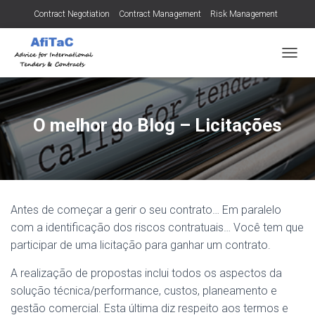
Contract Negotiation
Contract Management
Risk Management
Tendering for Contracts
Dispute Resolution
SMEs
A
L
T
E
R
O melhor do Blog – Licitações
N
A
R
A
N
A
Antes de começar a gerir o seu contrato… Em paralelo
V
E
com a identificação dos riscos contratuais… Você tem que
G
participar de uma licitação para ganhar um contrato.
A
Ç
A realização de propostas inclui todos os aspectos da
Ã
solução técnica/performance, custos, planeamento e
O
gestão comercial. Esta última diz respeito aos termos e