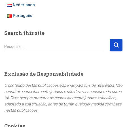
Nederlands
Português
Search this site
P
Pesquisar …
e
s
q
u
Exclusão de Responsabilidade
i
s
O conteúdo destas publicações é apenas para fins de referência. Não
a
constitui aconselhamento jurídico e não deve ser considerado como
r
tal. Deve sempre procurar-se aconselhamento jurídico específico,
p
adaptado à sua situação, antes de tomar qualquer medida com base
o
nestas publicações.
r
:
Cookies