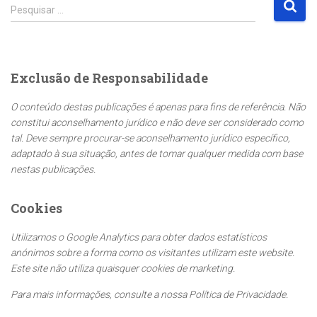
P
Pesquisar …
e
s
q
u
Exclusão de Responsabilidade
i
s
O conteúdo destas publicações é apenas para fins de referência. Não
a
constitui aconselhamento jurídico e não deve ser considerado como
r
tal. Deve sempre procurar-se aconselhamento jurídico específico,
p
adaptado à sua situação, antes de tomar qualquer medida com base
o
nestas publicações.
r
:
Cookies
Utilizamos o Google Analytics para obter dados estatísticos
anónimos sobre a forma como os visitantes utilizam este website.
Este site não utiliza quaisquer cookies de marketing.
Para mais informações, consulte a nossa Política de Privacidade.