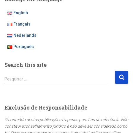
English
Français
Nederlands
Português
Search this site
P
Pesquisar …
e
s
q
u
Exclusão de Responsabilidade
i
s
O conteúdo destas publicações é apenas para fins de referência. Não
a
constitui aconselhamento jurídico e não deve ser considerado como
r
tal. Deve sempre procurar-se aconselhamento jurídico específico,