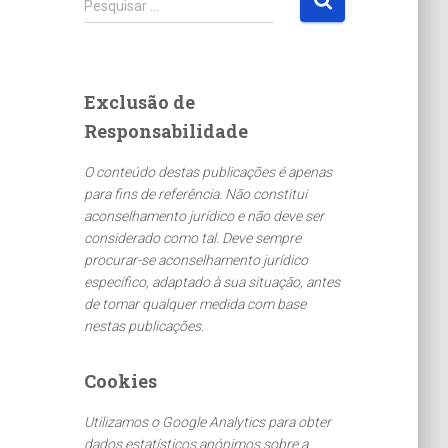
Pesquisar …
e
s
q
u
Exclusão de
i
Responsabilidade
s
a
O conteúdo destas publicações é apenas
r
para fins de referência. Não constitui
p
aconselhamento jurídico e não deve ser
o
considerado como tal. Deve sempre
r
procurar-se aconselhamento jurídico
:
específico, adaptado à sua situação, antes
de tomar qualquer medida com base
nestas publicações.
Cookies
Utilizamos o Google Analytics para obter
dados estatísticos anónimos sobre a