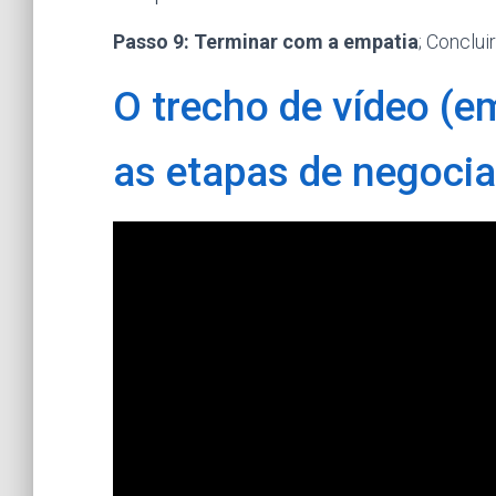
Passo 9: Terminar com a empatia
; Conclu
O trecho de vídeo (e
as etapas de negoci