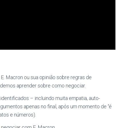
 E. Macron ou sua opinião sobre regras de
podemos aprender sobre como negociar.
entificados – incluindo muita empatia, auto-
rgumentos apenas no final, após um momento de “é
(fatos e números).
 negociar com E. Macron.