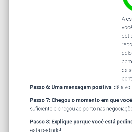
A es
você
obti
rec
pelo
com 
de s
cont
Passo 6: Uma mensagem positiva
; dê a v
Passo 7: Chegou o momento em que você 
suficiente e chegou ao ponto nas negociaçõ
Passo 8: Explique porque você está pedin
está pedindo!