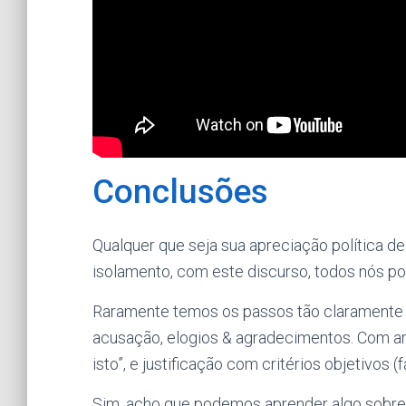
Conclusões
Qualquer que seja sua apreciação política de
isolamento, com este discurso, todos nós 
Raramente temos os passos tão claramente id
acusação, elogios & agradecimentos. Com a
isto”, e justificação com critérios objetivos 
Sim, acho que podemos aprender algo sobre