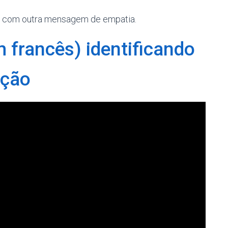
ir com outra mensagem de empatia.
m francês) identificando
ação