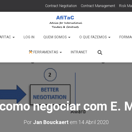
Contract Negotiation
Contract Management
Risk M
AFITAC
LOG IN
QUEM SOMOS
O QUE FAZEMOS
FORMA
FERRAMENTAS
INTRANET
 como negociar com E. 
Por
Jan Bouckaert
em
14 Abril 2020