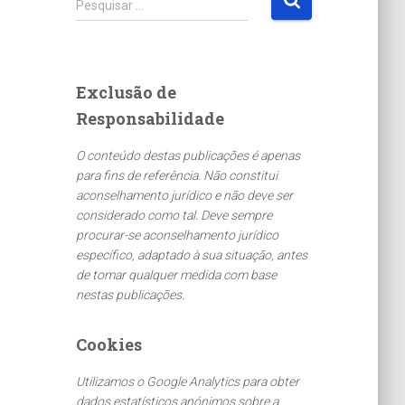
Pesquisar …
e
s
q
u
Exclusão de
i
Responsabilidade
s
a
O conteúdo destas publicações é apenas
r
para fins de referência. Não constitui
p
aconselhamento jurídico e não deve ser
o
considerado como tal. Deve sempre
r
procurar-se aconselhamento jurídico
:
específico, adaptado à sua situação, antes
de tomar qualquer medida com base
nestas publicações.
Cookies
Utilizamos o Google Analytics para obter
dados estatísticos anónimos sobre a