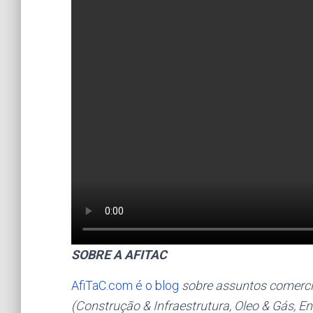
SOBRE A AFITAC
AfiTaC.com é o blog
sobre assuntos comercia
(Construção & Infraestrutura, Oleo & Gás, 