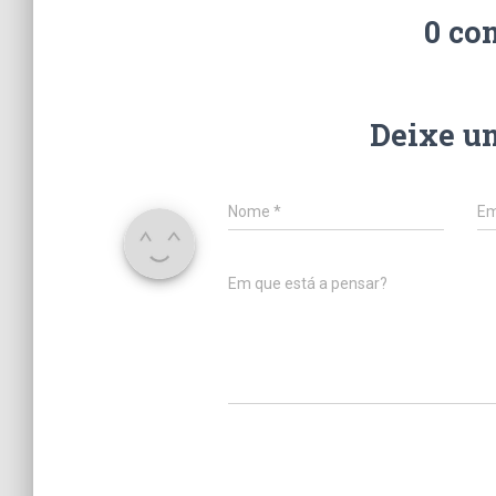
0 co
Deixe u
Nome
*
Em
Em que está a pensar?