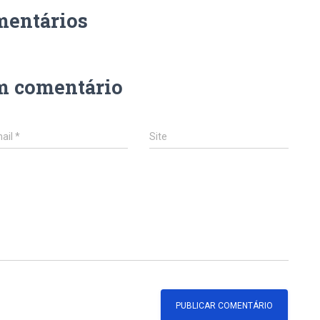
mentários
m comentário
ail
*
Site