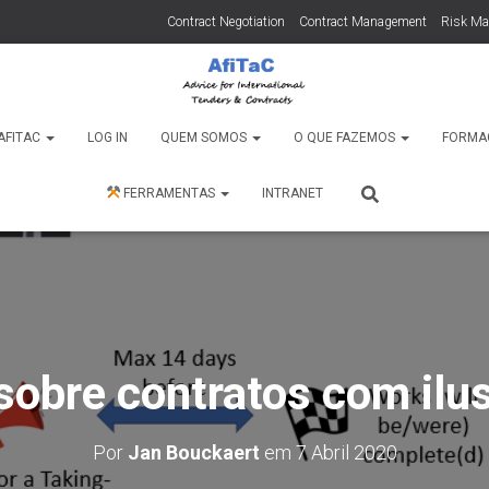
Contract Negotiation
Contract Management
Risk M
AFITAC
LOG IN
QUEM SOMOS
O QUE FAZEMOS
FORMA
FERRAMENTAS
INTRANET
sobre contratos com ilu
Por
Jan Bouckaert
em
7 Abril 2020