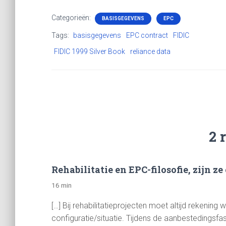
Categorieën:
BASISGEGEVENS
EPC
Tags:
basisgegevens
EPC contract
FIDIC
FIDIC 1999 Silver Book
reliance data
2 
Rehabilitatie en EPC-filosofie, zijn z
16 min
[…] Bij rehabilitatieprojecten moet altijd reken
configuratie/situatie. Tijdens de aanbestedingsfa