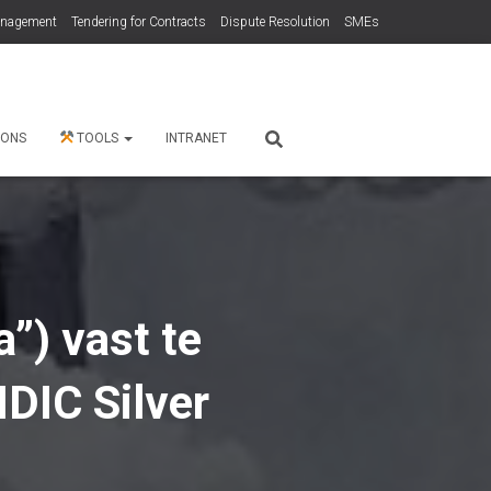
anagement
Tendering for Contracts
Dispute Resolution
SMEs
 ONS
TOOLS
INTRANET
”) vast te
IDIC Silver