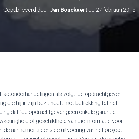
Gepubliceerd door
Jan Bouckaert
op
27 februari 2018
ractonderhandelingen als volgt: de opdrachtgever
 die hij in zijn bezit heeft met betrekking tot het
ding dat ”de opdrachtgever geen enkele garantie
uwkeurigheid of geschiktheid van die informatie voor
an de aannemer tijdens de uitvoering van het project
formatie onjuist of onvolledig is. Soms is de situatie