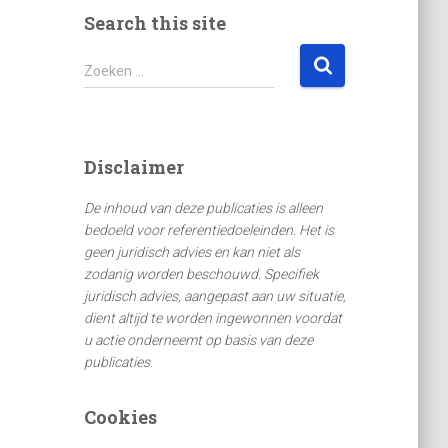
Search this site
Z
Zoeken …
o
e
k
e
Disclaimer
n
n
De inhoud van deze publicaties is alleen
a
bedoeld voor referentiedoeleinden. Het is
a
geen juridisch advies en kan niet als
r
zodanig worden beschouwd. Specifiek
:
juridisch advies, aangepast aan uw situatie,
dient altijd te worden ingewonnen voordat
u actie onderneemt op basis van deze
publicaties.
Cookies