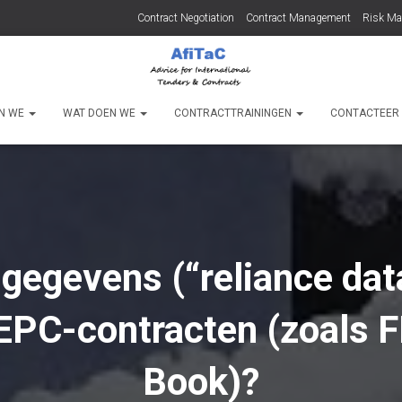
Contract Negotiation
Contract Management
Risk M
JN WE
WAT DOEN WE
CONTRACTTRAININGEN
CONTACTEER
gegevens (“reliance data
 EPC-contracten (zoals F
Book)?