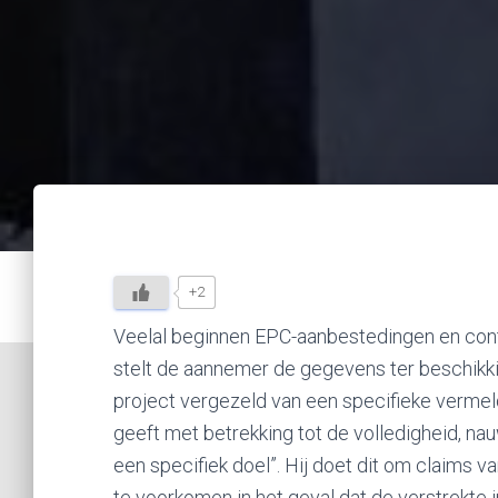
+2
Veelal beginnen EPC-aanbestedingen en cont
stelt de aannemer de gegevens ter beschikking
project vergezeld van een specifieke vermel
geeft met betrekking tot de volledigheid, na
een specifiek doel”. Hij doet dit om claims v
te voorkomen in het geval dat de verstrekte in