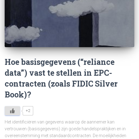
Hoe basisgegevens (“reliance
data”) vast te stellen in EPC-
contracten (zoals FIDIC Silver
Book)?
+2
Het identificiëren van gegevens waarop de aannemer kan
vertrouwen (basisgegevens) zijn goede handelspraktijken en in
overeenstemming met standaardcontracten. De moeilijkheiden