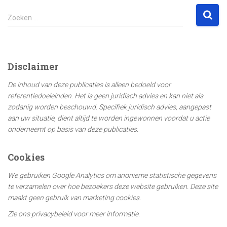
Z
Zoeken …
o
e
k
e
Disclaimer
n
n
De inhoud van deze publicaties is alleen bedoeld voor
a
referentiedoeleinden. Het is geen juridisch advies en kan niet als
a
zodanig worden beschouwd. Specifiek juridisch advies, aangepast
r
aan uw situatie, dient altijd te worden ingewonnen voordat u actie
:
onderneemt op basis van deze publicaties.
Cookies
We gebruiken Google Analytics om anonieme statistische gegevens
te verzamelen over hoe bezoekers deze website gebruiken. Deze site
maakt geen gebruik van marketing cookies.
Zie ons privacybeleid voor meer informatie.