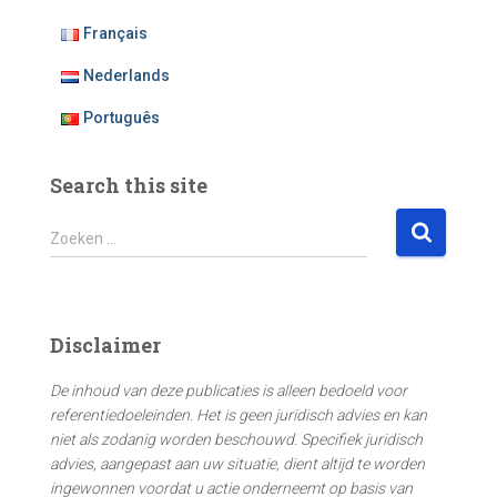
Français
Nederlands
Português
Search this site
Z
Zoeken …
o
e
k
e
Disclaimer
n
n
De inhoud van deze publicaties is alleen bedoeld voor
a
referentiedoeleinden. Het is geen juridisch advies en kan
a
niet als zodanig worden beschouwd. Specifiek juridisch
r
advies, aangepast aan uw situatie, dient altijd te worden
:
ingewonnen voordat u actie onderneemt op basis van