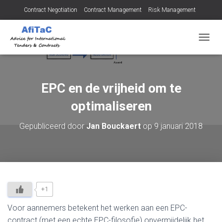
Contract Negotiation
Contract Management
Risk Management
Tendering for Contracts
Dispute Resolution
SMEs
T
O
G
G
L
EPC en de vrijheid om te
E
N
optimaliseren
A
V
Gepubliceerd door
Jan Bouckaert
op
9 januari 2018
I
G
A
T
I
E
+1
Voor aannemers betekent het werken aan een EPC-
contract (met een echte EPC-filosofie) onvermijdelijk het