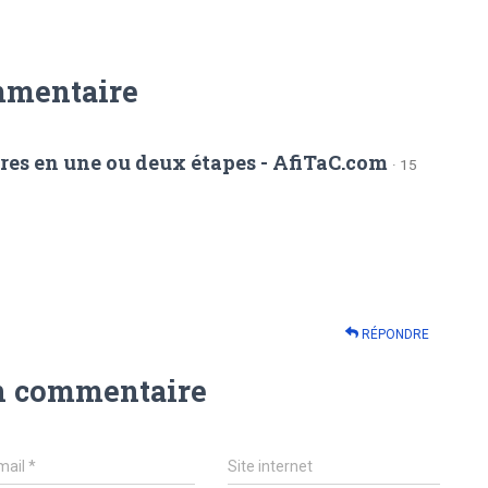
mmentaire
fres en une ou deux étapes - AfiTaC.com
· 15
RÉPONDRE
n commentaire
mail
*
Site internet