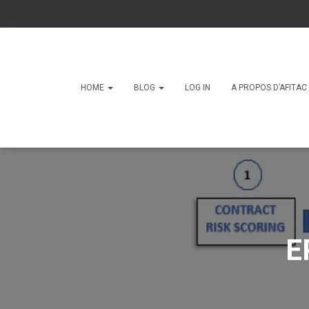
HOME
BLOG
LOG IN
A PROPOS D’AFITA
E