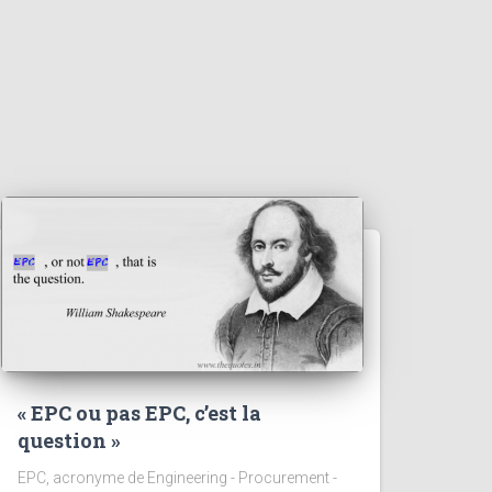
« EPC ou pas EPC, c’est la
question »
EPC, acronyme de Engineering - Procurement -