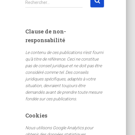
Rechercher…
e
c
h
e
Clause de non-
r
responsabilité
c
h
Le contenu de ces publications n’est fourni
e
qu’à titre de référence. Ceci ne constitue
r
pas de conseil juridique et ne doit pas être
considéré comme tel. Des conseils
:
juridiques spécifiques, adaptés à votre
situation, devraient toujours être
demandés avant de prendre toute mesure
fondée sur ces publications.
Cookies
Nous utilisons Google Analytics pour
obtenir des données statistiques