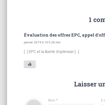
1 co
Évaluation des offres EPC, appel d'of
janvier 2019 à 10 h 26 min
[…] EPC et la liberté d’optimiser […]
Laisser u
Nom
*
E-