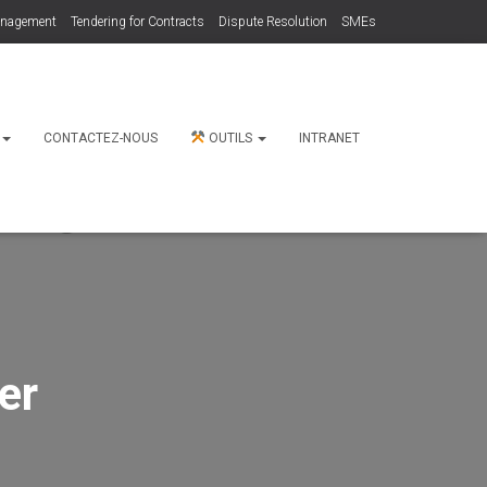
anagement
Tendering for Contracts
Dispute Resolution
SMEs
N
CONTACTEZ-NOUS
OUTILS
INTRANET
er