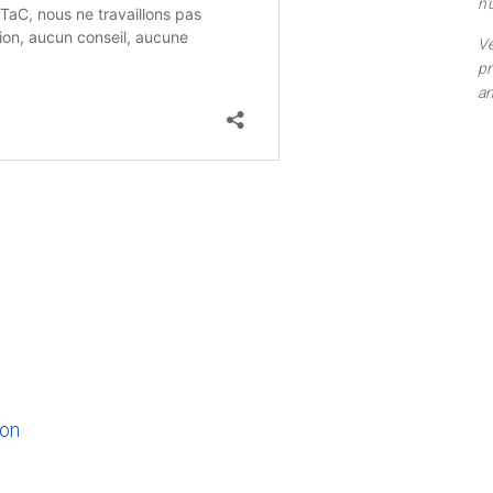
n’
Ve
pr
am
ion