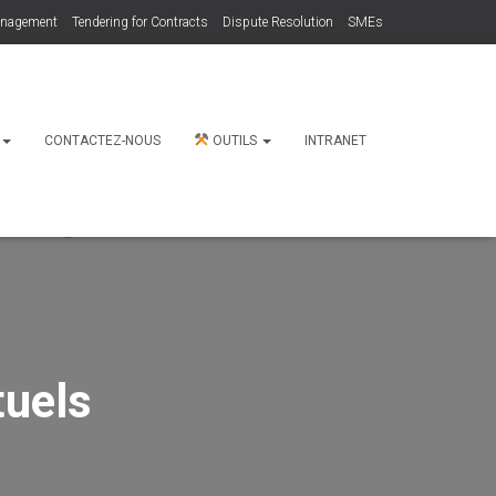
anagement
Tendering for Contracts
Dispute Resolution
SMEs
N
CONTACTEZ-NOUS
OUTILS
INTRANET
tuels