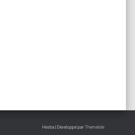
Hestia | Développé par
ThemeIsle