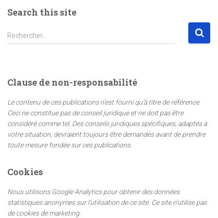
Search this site
R
Rechercher…
e
c
h
e
Clause de non-responsabilité
r
c
Le contenu de ces publications n’est fourni qu’à titre de référence.
h
Ceci ne constitue pas de conseil juridique et ne doit pas être
e
considéré comme tel. Des conseils juridiques spécifiques, adaptés à
r
votre situation, devraient toujours être demandés avant de prendre
toute mesure fondée sur ces publications.
:
Cookies
Nous utilisons Google Analytics pour obtenir des données
statistiques anonymes sur l’utilisation de ce site. Ce site n’utilise pas
de cookies de marketing.