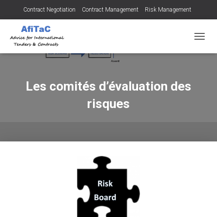
Contract Negotiation
Contract Management
Risk Management
Tendering for Contracts
Dispute Resolution
SMEs
OUVRI
Les comités d’évaluation des
risques