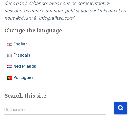
donc pas à échanger avec nous en commentant ci-
dessous, en appréciant notre publication sur LinkedIn et en
nous écrivant à “info@afitac.com”.
Change the language
English
Français
Nederlands
Português
Search this site
R
Rechercher…
e
c
h