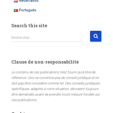
Nederlands
Português
Search this site
R
Rechercher…
e
c
h
e
Clause de non-responsabilité
r
c
Le contenu de ces publications n’est fourni qu’à titre de
h
référence. Ceci ne constitue pas de conseil juridique et ne
e
doit pas être considéré comme tel. Des conseils juridiques
r
spécifiques, adaptés à votre situation, devraient toujours
être demandés avant de prendre toute mesure fondée sur
:
ces publications.