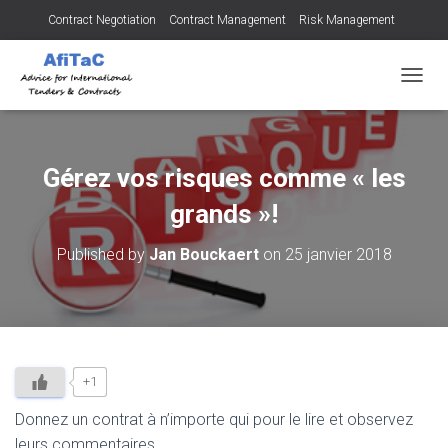
Contract Negotiation
Contract Management
Risk Management
Tendering for Contracts
Dispute Resolution
SMEs
OUVRI
Gérez vos risques comme « les
grands »!
Published by
Jan Bouckaert
on
25 janvier 2018
+1
Donnez un contrat à n’importe qui pour le lire et observez
leurs commentaires…