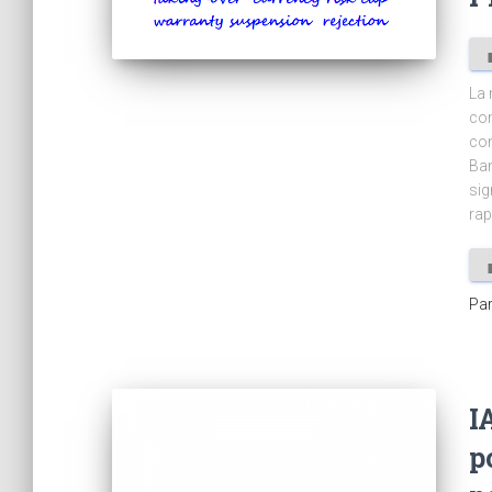
La 
con
con
Ban
sig
rap
Pa
I
p