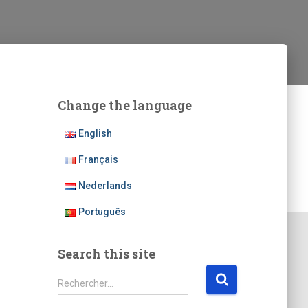
Change the language
English
Français
Nederlands
Português
Search this site
R
Rechercher…
e
c