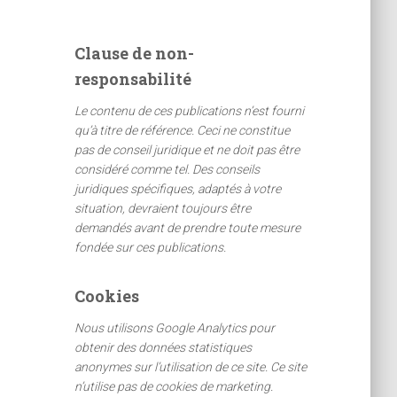
h
e
Clause de non-
r
responsabilité
c
h
Le contenu de ces publications n’est fourni
e
qu’à titre de référence. Ceci ne constitue
r
pas de conseil juridique et ne doit pas être
considéré comme tel. Des conseils
:
juridiques spécifiques, adaptés à votre
situation, devraient toujours être
demandés avant de prendre toute mesure
fondée sur ces publications.
Cookies
Nous utilisons Google Analytics pour
obtenir des données statistiques
anonymes sur l’utilisation de ce site. Ce site
n’utilise pas de cookies de marketing.