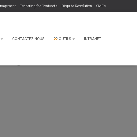
anagement
Tendering for Contracts
Dispute Resolution
SMEs
N
CONTACTEZ-NOUS
OUTILS
INTRANET