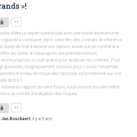
rands »!
+1
oins d’être un expert contractuel avec une solide expérience et
 capacité à comparer, dans votre tête, des contrats de référence,
s aurez du mal à donner une opinion solide sur un contrat et à
ntifier les zones à risque après une première lecture,
 article propose un outil gratuit pour analyser les contrats. Pour
gt questions, soigneusement choisies pour couvrir l’ensemble
spectre, le niveau de risque des réponses est positionné sur une
elle de 0 à 5.
 la base du rapport qui sera fourni, vous pouvez ensuite mettre
place un comité d’évaluation des risques.
+1
r
Jan Bouckaert
, il y a
9 ans