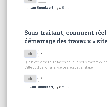
Par
Jan Bouckaert
, il y a
8 ans
Sous-traitant, comment récl
démarrage des travaux « site
+1
Quelle est la meilleure façon pour un sous-traitant de g
Cette publication analyse cela, étape par étape.
+1
Par
Jan Bouckaert
, il y a
8 ans