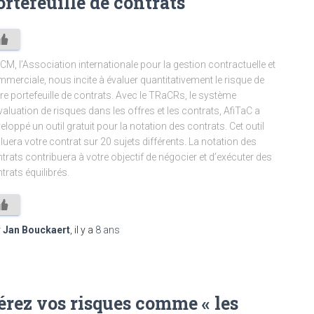
ortefeuille de contrats
CM, l’Association internationale pour la gestion contractuelle et
merciale, nous incite à évaluer quantitativement le risque de
re portefeuille de contrats. Avec le TRaCRs, le système
valuation de risques dans les offres et les contrats, AfiTaC a
eloppé un outil gratuit pour la notation des contrats. Cet outil
luera votre contrat sur 20 sujets différents. La notation des
trats contribuera à votre objectif de négocier et d’exécuter des
trats équilibrés.
r
Jan Bouckaert
, il y a
8 ans
érez vos risques comme « les