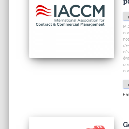
p
IAC
com
not
d’é
dév
éva
con
con
Pa
G