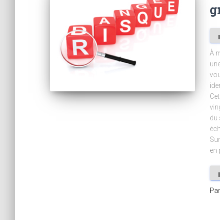
g
À m
une
vou
ide
Cet
vin
du 
éch
Sur
en 
Pa