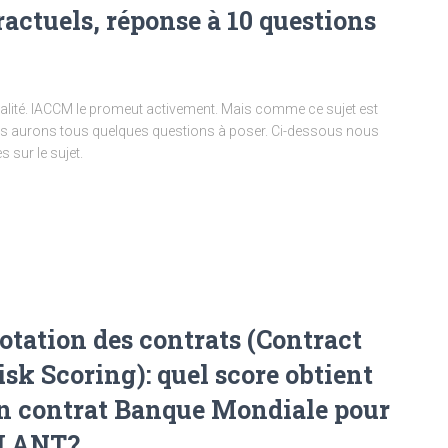
ractuels, réponse à 10 questions
tualité. IACCM le promeut activement. Mais comme ce sujet est
s aurons tous quelques questions à poser. Ci-dessous nous
 sur le sujet.
otation des contrats (Contract
isk Scoring): quel score obtient
n contrat Banque Mondiale pour
LANT?