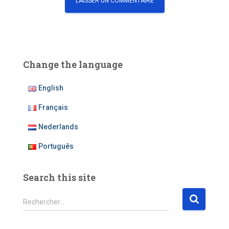
Change the language
English
Français
Nederlands
Português
Search this site
R
Rechercher…
e
c