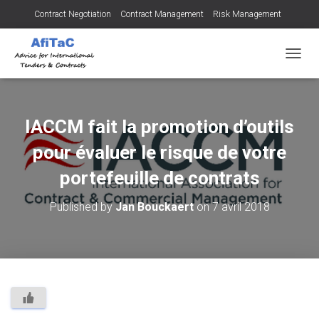
Contract Negotiation
Contract Management
Risk Management
Tendering for Contracts
Dispute Resolution
SMEs
OUVRI
IACCM fait la promotion d’outils
pour évaluer le risque de votre
portefeuille de contrats
Published by
Jan Bouckaert
on
7 avril 2018