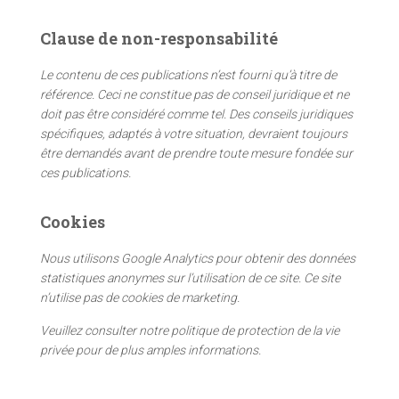
h
e
Clause de non-responsabilité
r
c
Le contenu de ces publications n’est fourni qu’à titre de
h
référence. Ceci ne constitue pas de conseil juridique et ne
e
doit pas être considéré comme tel. Des conseils juridiques
r
spécifiques, adaptés à votre situation, devraient toujours
être demandés avant de prendre toute mesure fondée sur
:
ces publications.
Cookies
Nous utilisons Google Analytics pour obtenir des données
statistiques anonymes sur l’utilisation de ce site. Ce site
n’utilise pas de cookies de marketing.
Veuillez consulter notre politique de protection de la vie
privée pour de plus amples informations.