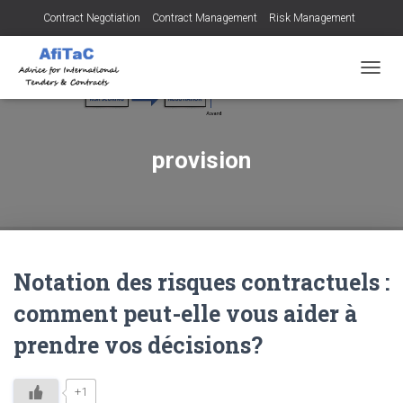
Contract Negotiation
Contract Management
Risk Management
Tendering for Contracts
Dispute Resolution
SMEs
OUVRI
provision
Notation des risques contractuels :
comment peut-elle vous aider à
prendre vos décisions?
+1