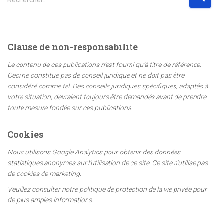
e
c
h
e
Clause de non-responsabilité
r
c
Le contenu de ces publications n’est fourni qu’à titre de référence.
h
Ceci ne constitue pas de conseil juridique et ne doit pas être
e
considéré comme tel. Des conseils juridiques spécifiques, adaptés à
r
votre situation, devraient toujours être demandés avant de prendre
toute mesure fondée sur ces publications.
:
Cookies
Nous utilisons Google Analytics pour obtenir des données
statistiques anonymes sur l’utilisation de ce site. Ce site n’utilise pas
de cookies de marketing.
Veuillez consulter notre politique de protection de la vie privée pour
de plus amples informations.