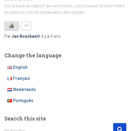
Sur la base du rapport qui sera fourni, vous pouvez ensuite mettre
en place un comité d’évaluation des risques.
+1
Par
Jan Bouckaert
, il y a
9 ans
Change the language
English
Français
Nederlands
Português
Search this site
R
Rechercher…