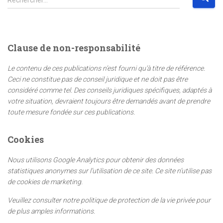
Rechercher…
e
c
h
e
Clause de non-responsabilité
r
c
Le contenu de ces publications n’est fourni qu’à titre de référence.
h
Ceci ne constitue pas de conseil juridique et ne doit pas être
e
considéré comme tel. Des conseils juridiques spécifiques, adaptés à
r
votre situation, devraient toujours être demandés avant de prendre
toute mesure fondée sur ces publications.
:
Cookies
Nous utilisons Google Analytics pour obtenir des données
statistiques anonymes sur l’utilisation de ce site. Ce site n’utilise pas
de cookies de marketing.
Veuillez consulter notre politique de protection de la vie privée pour
de plus amples informations.