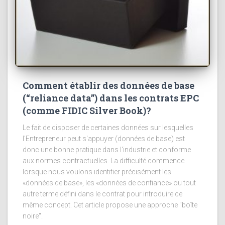
Comment établir des données de base
(“reliance data”) dans les contrats EPC
(comme FIDIC Silver Book)?
Le fait de disposer de certaines données sur lesquelles
l'Entrepreneur peut s'appuyer (données de base) est
donc une bonne pratique dans l'industrie et conforme
aux normes contractuelles. La difficulté commence
lorsque nous voulons identifier précisément les
«données de base», les «données de confiance» ou tout
autre terme défini dans le contrat pour introduire ce
même concept. Cet article propose une approche "boîte
noire".