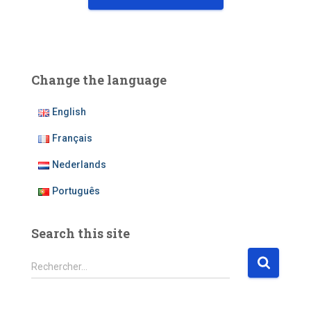
Change the language
English
Français
Nederlands
Português
Search this site
R
Rechercher…
e
c
h