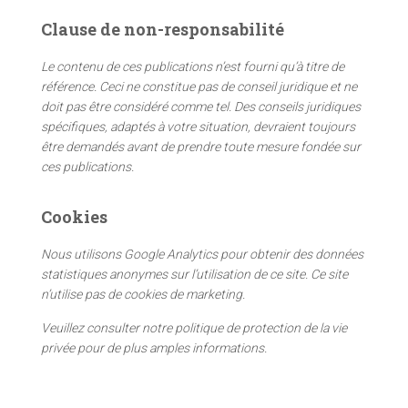
e
Clause de non-responsabilité
r
c
Le contenu de ces publications n’est fourni qu’à titre de
h
référence. Ceci ne constitue pas de conseil juridique et ne
e
doit pas être considéré comme tel. Des conseils juridiques
r
spécifiques, adaptés à votre situation, devraient toujours
être demandés avant de prendre toute mesure fondée sur
:
ces publications.
Cookies
Nous utilisons Google Analytics pour obtenir des données
statistiques anonymes sur l’utilisation de ce site. Ce site
n’utilise pas de cookies de marketing.
Veuillez consulter notre politique de protection de la vie
privée pour de plus amples informations.