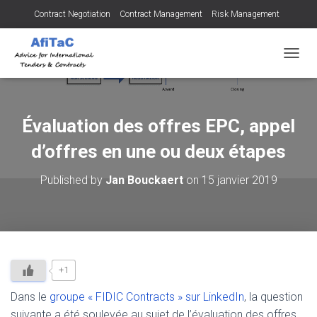
Contract Negotiation
Contract Management
Risk Management
Tendering for Contracts
Dispute Resolution
SMEs
OUVRI
Évaluation des offres EPC, appel
d’offres en une ou deux étapes
Published by
Jan Bouckaert
on
15 janvier 2019
+1
Dans le
groupe « FIDIC Contracts » sur LinkedIn
, la question
suivante a été soulevée au sujet de l’évaluation des offres