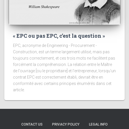
« EPC ou pas EPC, c’est la question »
EPC, acronyme de Engineering - Procurement -
Construction, est un terme largement utilisé, mais pas
toujours correctement, et ces trois mots ne facilitent pas
forcément la compréhension. La relation entre le Maître
de l'ouvrage [ou le propriétaire] et l'entrepreneur, lorsqu'un
contrat EPC est correctement établi, devrait être en
conformité avec certains principes énumérés dans cet
article.
CONTACT US
PRIVACY POLICY
LEGAL INFO