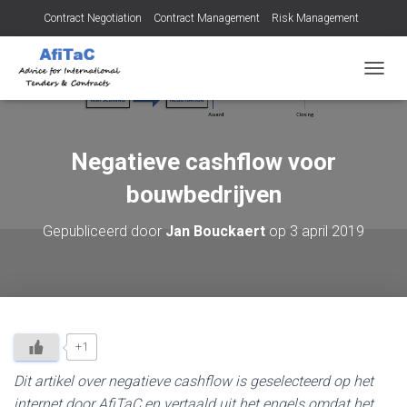
Contract Negotiation
Contract Management
Risk Management
Tendering for Contracts
Dispute Resolution
SMEs
T
O
G
G
L
Negatieve cashflow voor
E
N
bouwbedrijven
A
V
Gepubliceerd door
Jan Bouckaert
op
3 april 2019
I
G
A
T
I
E
+1
Dit artikel over negatieve cashflow is geselecteerd op het
internet door AfiTaC en vertaald uit het engels omdat het