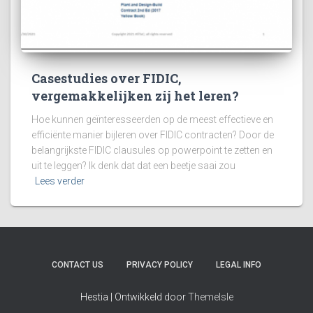
Casestudies over FIDIC,
vergemakkelijken zij het leren?
Hoe kunnen geïnteresseerden op de meest effectieve en
efficiënte manier bijleren over FIDIC contracten? Door de
belangrijkste FIDIC clausules op powerpoint te zetten en
uit te leggen? Ik denk dat dat een beetje saai zou
Lees verder
CONTACT US
PRIVACY POLICY
LEGAL INFO
Hestia | Ontwikkeld door
ThemeIsle