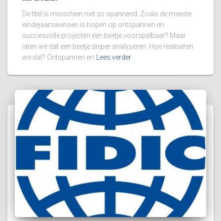
De titel is misschien niet zo spannend. Zoals de meeste
eindejaarswensen is hopen op ontspannen en
succesvolle projecten een beetje voorspelbaar? Maar
laten we dat een beetje dieper analyseren. Hoe realiseren
we dat? Ontspannen en
Lees verder