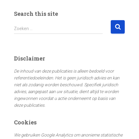
Search this site
Z
Zoeken …
o
e
k
e
Disclaimer
n
n
De inhoud van deze publicaties is alleen bedoeld voor
a
referentiedoeleinden. Het is geen juridisch advies en kan
a
niet als zodanig worden beschouwd. Specifiek juridisch
r
advies, aangepast aan uw situatie, dient altijd te worden
:
ingewonnen voordat u actie onderneemt op basis van
deze publicaties.
Cookies
We gebruiken Google Analytics om anonieme statistische