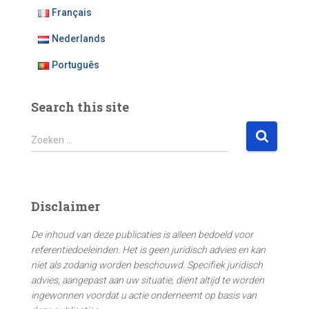
Français
Nederlands
Português
Search this site
Z
Zoeken …
o
e
k
e
Disclaimer
n
n
De inhoud van deze publicaties is alleen bedoeld voor
a
referentiedoeleinden. Het is geen juridisch advies en kan
a
niet als zodanig worden beschouwd. Specifiek juridisch
r
advies, aangepast aan uw situatie, dient altijd te worden
:
ingewonnen voordat u actie onderneemt op basis van