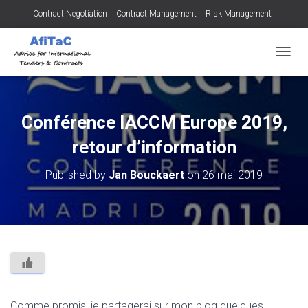
Contract Negotiation
Contract Management
Risk Management
Tendering for Contracts
Dispute Resolution
SMEs
OUVRI
Conférence IACCM Europe 2019,
retour d’information
Published by
Jan Bouckaert
on
26 mai 2019
Comme promis, je partagerai sur mon blog quelques