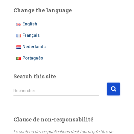
Change the language
English
Français
Nederlands
Português
Search this site
R
Rechercher…
e
c
h
e
Clause de non-responsabilité
r
c
Le contenu de ces publications n’est fourni qu’à titre de