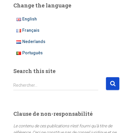
Change the language
English
Français
Nederlands
Português
Search this site
R
Rechercher…
e
c
h
e
Clause de non-responsabilité
r
c
Le contenu de ces publications n’est fourni qu’à titre de
h
référence. Ceci ne constitue pas de conseil juridique et ne