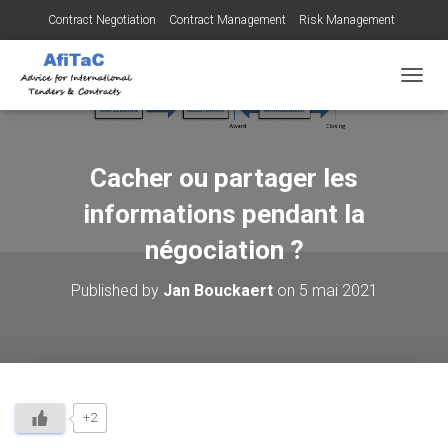
Contract Negotiation
Contract Management
Risk Management
Tendering for Contracts
Dispute Resolution
SMEs
OUVRI
Cacher ou partager les
informations pendant la
négociation ?
Published by
Jan Bouckaert
on
5 mai 2021
+2