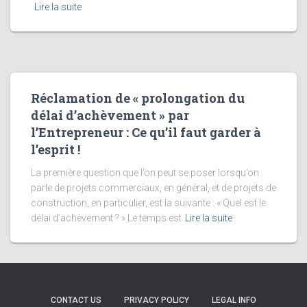
Lire la suite
Réclamation de « prolongation du
délai d’achèvement » par
l’Entrepreneur : Ce qu’il faut garder à
l’esprit !
La première question que l’on peut se poser lorsqu’on
parle de projets commerciaux, en général, et de projets de
construction, en particulier, est la suivante : « Quel est le
délai d’achèvement ? » Le temps est
Lire la suite
CONTACT US
PRIVACY POLICY
LEGAL INFO