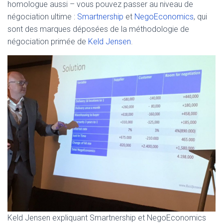
homologue aussi – vous pouvez passer au niveau de
négociation ultime :
Smartnership
et
NegoEconomics
, qui
sont des marques déposées de la méthodologie de
négociation primée de
Keld Jensen
.
Keld Jensen expliquant Smartnership et NegoEconomics