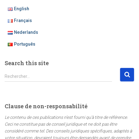
publications
English
Français
Nederlands
Português
Search this site
R
Rechercher…
e
c
h
e
Clause de non-responsabilité
r
c
Le contenu de ces publications n’est fourni qu’à titre de référence.
h
Ceci ne constitue pas de conseil juridique et ne doit pas être
e
considéré comme tel. Des conseils juridiques spécifiques, adaptés à
r
votre situation, devraient toujours être demandés avant de prendre