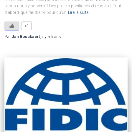
allons-nous y parvenir ? Des projets pacifiques et réussis ? Tout
d’abord, que faudrait-il pour qu’un
Lire la suite
+3
Par
Jan Bouckaert
, il y a
5 ans