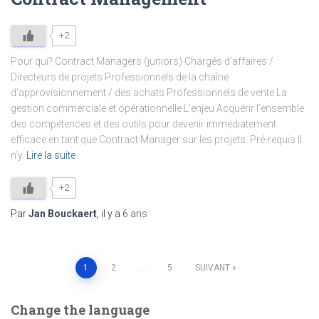
+2
Pour qui? Contract Managers (juniors) Chargés d’affaires /
Directeurs de projets Professionnels de la chaîne
d’approvisionnement / des achats Professionnels de vente La
gestion commerciale et opérationnelle L’enjeu Acquérir l’ensemble
des compétences et des outils pour devenir immédiatement
efficace en tant que Contract Manager sur les projets. Pré-requis Il
n’y
Lire la suite
+2
Par
Jan Bouckaert
, il y a
6 ans
Pagination
1
2
…
5
SUIVANT
des
Change the language