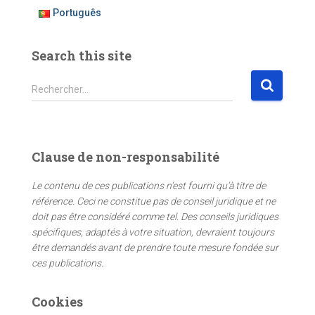
Português
Search this site
R
Rechercher…
e
c
h
e
Clause de non-responsabilité
r
c
Le contenu de ces publications n’est fourni qu’à titre de
h
référence. Ceci ne constitue pas de conseil juridique et ne
e
doit pas être considéré comme tel. Des conseils juridiques
r
spécifiques, adaptés à votre situation, devraient toujours
être demandés avant de prendre toute mesure fondée sur
:
ces publications.
Cookies