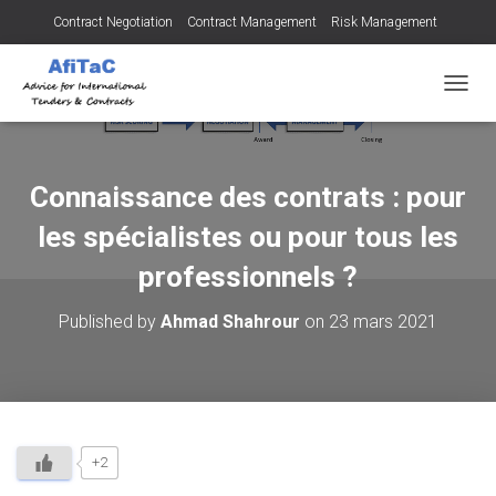
Contract Negotiation
Contract Management
Risk Management
Tendering for Contracts
Dispute Resolution
SMEs
OUVRI
Connaissance des contrats : pour
les spécialistes ou pour tous les
professionnels ?
Published by
Ahmad Shahrour
on
23 mars 2021
+2