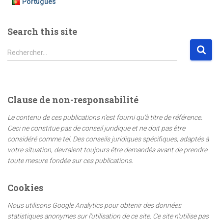
Português
Search this site
R
Rechercher…
e
c
h
e
Clause de non-responsabilité
r
c
Le contenu de ces publications n’est fourni qu’à titre de référence.
h
Ceci ne constitue pas de conseil juridique et ne doit pas être
e
considéré comme tel. Des conseils juridiques spécifiques, adaptés à
r
votre situation, devraient toujours être demandés avant de prendre
toute mesure fondée sur ces publications.
:
Cookies
Nous utilisons Google Analytics pour obtenir des données
statistiques anonymes sur l’utilisation de ce site. Ce site n’utilise pas