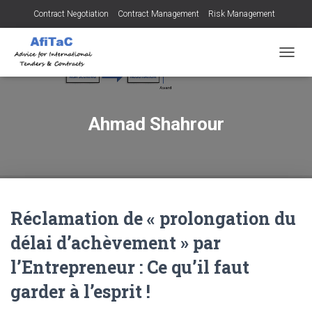
Contract Negotiation
Contract Management
Risk Management
Tendering for Contracts
Dispute Resolution
SMEs
OUVRI
Ahmad Shahrour
Réclamation de « prolongation du
délai d’achèvement » par
l’Entrepreneur : Ce qu’il faut
garder à l’esprit !