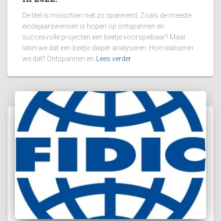
De titel is misschien niet zo spannend. Zoals de meeste
eindejaarswensen is hopen op ontspannen en
succesvolle projecten een beetje voorspelbaar? Maar
laten we dat een beetje dieper analyseren. Hoe realiseren
we dat? Ontspannen en
Lees verder