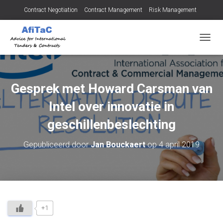
Contract Negotiation
Contract Management
Risk Management
Tendering for Contracts
Dispute Resolution
SMEs
T
O
G
G
L
Gesprek met Howard Carsman van
E
N
Intel over innovatie in
A
V
geschillenbeslechting
I
G
Gepubliceerd door
Jan Bouckaert
op
4 april 2019
A
T
I
E
+1