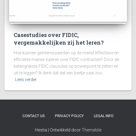
Casestudies over FIDIC,
vergemakkelijken zij het leren?
Hoe kunnen geïnteresseerden op de meest effectieve en
efficiënte manier bijleren over FIDIC contracten? Door de
belangrijkste FIDIC clausules op powerpoint te zetten en
uit te leggen? Ik denk dat dat een beetje saai zou
Lees verder
CONTACT US
PRIVACY POLICY
LEGAL INFO
Hestia | Ontwikkeld door
ThemeIsle