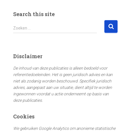
Search this site
Z
Zoeken …
o
e
k
e
Disclaimer
n
n
De inhoud van deze publicaties is alleen bedoeld voor
a
referentiedoeleinden. Het is geen juridisch advies en kan
a
niet als zodanig worden beschouwd. Specifiek juridisch
r
advies, aangepast aan uw situatie, dient altijd te worden
:
ingewonnen voordat u actie onderneemt op basis van
deze publicaties.
Cookies
We gebruiken Google Analytics om anonieme statistische