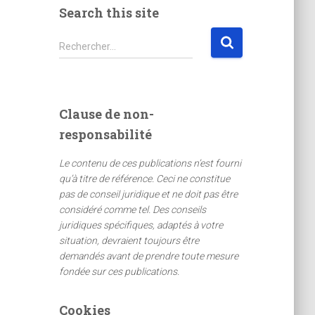
Search this site
R
Rechercher…
e
c
h
e
Clause de non-
r
responsabilité
c
h
Le contenu de ces publications n’est fourni
e
qu’à titre de référence. Ceci ne constitue
r
pas de conseil juridique et ne doit pas être
considéré comme tel. Des conseils
:
juridiques spécifiques, adaptés à votre
situation, devraient toujours être
demandés avant de prendre toute mesure
fondée sur ces publications.
Cookies