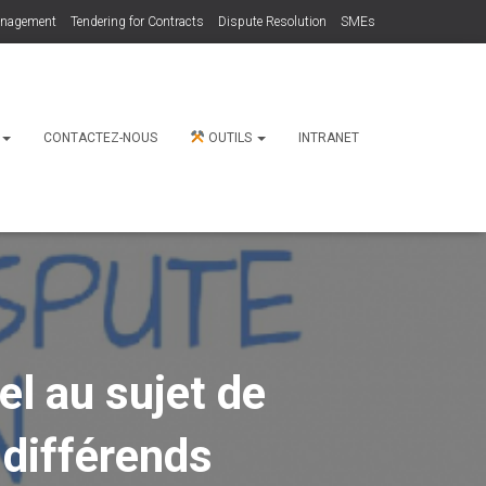
anagement
Tendering for Contracts
Dispute Resolution
SMEs
N
CONTACTEZ-NOUS
OUTILS
INTRANET
l au sujet de
 différends