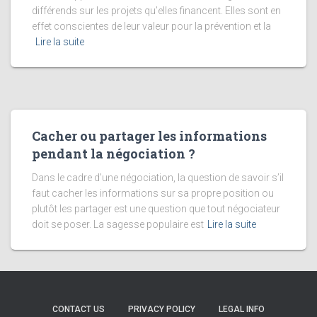
différends sur les projets qu’elles financent. Elles sont en
effet conscientes de leur valeur pour la prévention et la
Lire la suite
Cacher ou partager les informations
pendant la négociation ?
Dans le cadre d’une négociation, la question de savoir s’il
faut cacher les informations sur sa propre position ou
plutôt les partager est une question que tout négociateur
doit se poser. La sagesse populaire est
Lire la suite
CONTACT US
PRIVACY POLICY
LEGAL INFO