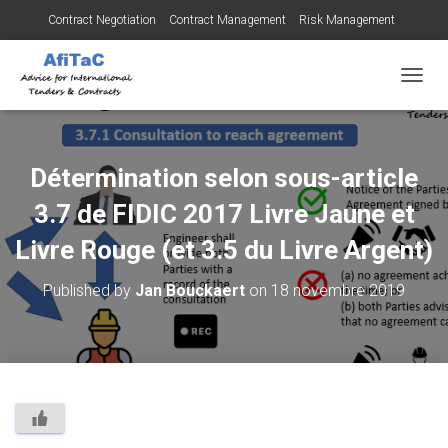
Contract Negotiation
Contract Management
Risk Management
Tendering for Contracts
Dispute Resolution
SMEs
OUVRI
Détermination selon sous-article
3.7 de FIDIC 2017 Livre Jaune et
Livre Rouge (et 3.5 du Livre Argent)
Published by
Jan Bouckaert
on
18 novembre 2019