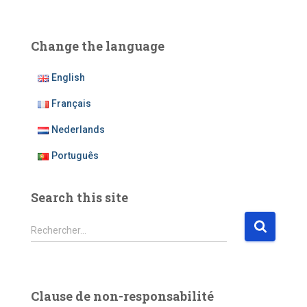
Change the language
English
Français
Nederlands
Português
Search this site
R
Rechercher…
e
c
h
e
Clause de non-responsabilité
r