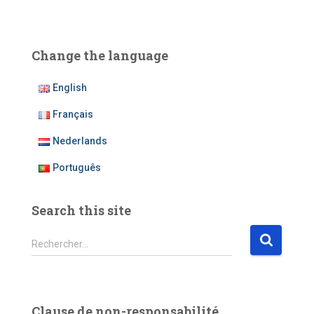
Change the language
English
Français
Nederlands
Português
Search this site
R
Rechercher…
e
c
h
e
Clause de non-responsabilité