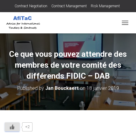
Contract Negotiation
Contract Management
Risk Management
Tendering for Contracts
Dispute Resolution
SMEs
OUVRI
Ce que vous pouvez attendre des
membres de votre comité des
différends FIDIC – DAB
Published by
Jan Bouckaert
on
18 janvier 2019
+2