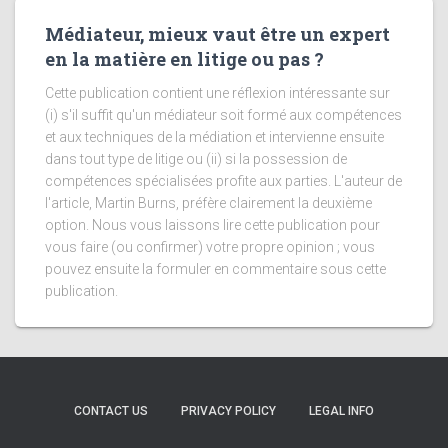
Médiateur, mieux vaut être un expert
en la matière en litige ou pas ?
Cette publication contient une réflexion intéressante sur
(i) s'il suffit qu'un médiateur soit formé aux compétences
et aux techniques de la médiation et intervienne ensuite
dans tout type de litige ou (ii) si la possession de
compétences spécialisées profite aux parties. L'auteur de
l'article, Martin Burns, préfère clairement la deuxième
option. Nous vous laissons lire cette publication pour
vous faire (ou confirmer) votre propre opinion ; vous
pouvez ensuite la formuler en commentaire sous cette
publication.
CONTACT US
PRIVACY POLICY
LEGAL INFO