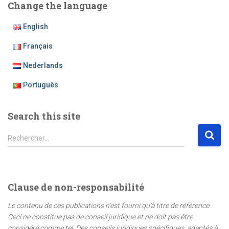
Change the language
English
Français
Nederlands
Português
Search this site
R
Rechercher…
e
c
h
e
Clause de non-responsabilité
r
c
Le contenu de ces publications n’est fourni qu’à titre de référence.
h
Ceci ne constitue pas de conseil juridique et ne doit pas être
e
considéré comme tel. Des conseils juridiques spécifiques, adaptés à