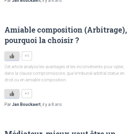
Par
Jan Bouckaert
, il y a
8 ans
Amiable composition (Arbitrage),
pourquoi la choisir ?
+1
Cet article analyse les avantages et les inconvénients pour opter,
dans la clause compromissoire, que le tribunal arbitral statue en
droit ou en amiable composition.
+1
Par
Jan Bouckaert
, il y a
8 ans
Médiateur, mieux vaut être un