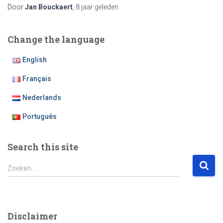
Door
Jan Bouckaert
,
8 jaar
geleden
Change the language
English
Français
Nederlands
Português
Search this site
Z
Zoeken …
o
e
k
e
Disclaimer
n