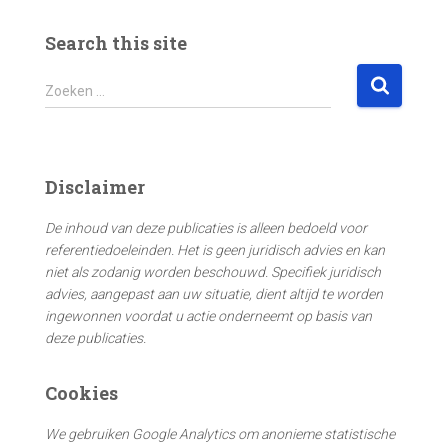
Search this site
Z
Zoeken …
o
e
k
e
Disclaimer
n
n
De inhoud van deze publicaties is alleen bedoeld voor
a
referentiedoeleinden. Het is geen juridisch advies en kan
a
niet als zodanig worden beschouwd. Specifiek juridisch
r
advies, aangepast aan uw situatie, dient altijd te worden
:
ingewonnen voordat u actie onderneemt op basis van
deze publicaties.
Cookies
We gebruiken Google Analytics om anonieme statistische