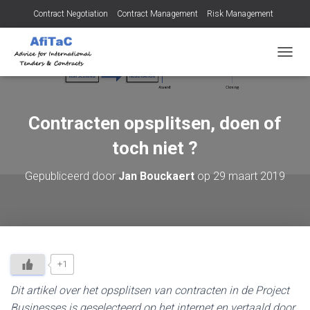
Contract Negotiation
Contract Management
Risk Management
Tendering for Contracts
Dispute Resolution
SMEs
T
O
G
G
L
Contracten opsplitsen, doen of
E
N
toch niet ?
A
V
Gepubliceerd door
Jan Bouckaert
op
29 maart 2019
I
G
A
T
I
E
+1
Dit artikel over het opsplitsen van contracten in de Project
Businesses is geselecteerd op het internet en vertaald door