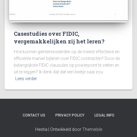
Casestudies over FIDIC,
vergemakkelijken zij het leren?
Hoe kunnen geïnteresseerden op de meest effectieve en
efficiënte manier bijleren over FIDIC contracten? Door de
belangrijkste FIDIC clausules op powerpoint te zetten en
uit te leggen? Ik denk dat dat een beetje saai zou
Lees verder
CONTACT US
PRIVACY POLICY
LEGAL INFO
Hestia | Ontwikkeld door
ThemeIsle