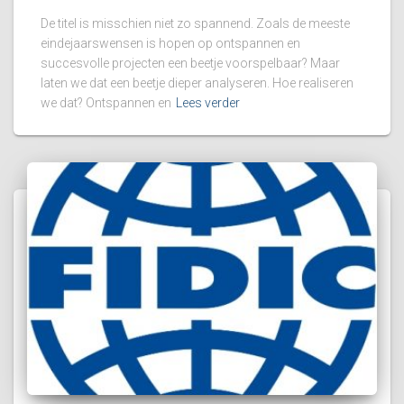
De titel is misschien niet zo spannend. Zoals de meeste
eindejaarswensen is hopen op ontspannen en
succesvolle projecten een beetje voorspelbaar? Maar
laten we dat een beetje dieper analyseren. Hoe realiseren
we dat? Ontspannen en
Lees verder