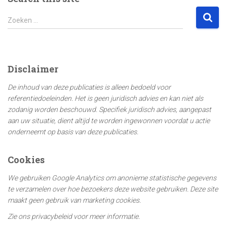
Z
Zoeken …
o
e
k
e
Disclaimer
n
n
De inhoud van deze publicaties is alleen bedoeld voor
a
referentiedoeleinden. Het is geen juridisch advies en kan niet als
a
zodanig worden beschouwd. Specifiek juridisch advies, aangepast
r
aan uw situatie, dient altijd te worden ingewonnen voordat u actie
:
onderneemt op basis van deze publicaties.
Cookies
We gebruiken Google Analytics om anonieme statistische gegevens
te verzamelen over hoe bezoekers deze website gebruiken. Deze site
maakt geen gebruik van marketing cookies.
Zie ons privacybeleid voor meer informatie.