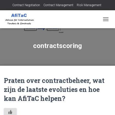
Contract Negotiation
Contract Management
Risk Management
Tendering for Contracts
Dispute Resolution
SMEs
TOGG
NAVIG
contractscoring
Praten over contractbeheer, wat
zijn de laatste evoluties en hoe
kan AfiTaC helpen?