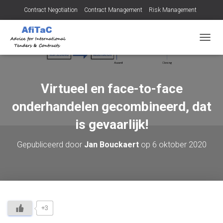
Contract Negotiation
Contract Management
Risk Management
Tendering for Contracts
Dispute Resolution
SMEs
T
O
G
G
L
Virtueel en face-to-face
E
N
onderhandelen gecombineerd, dat
A
V
is gevaarlijk!
I
G
Gepubliceerd door
Jan Bouckaert
op
6 oktober 2020
A
T
I
E
+3