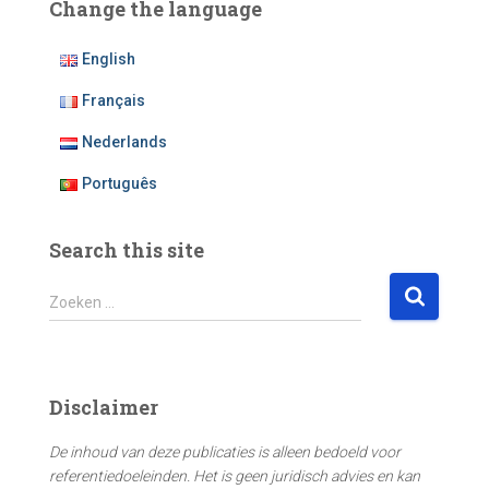
Change the language
English
Français
Nederlands
Português
Search this site
Z
Zoeken …
o
e
k
e
Disclaimer
n
n
De inhoud van deze publicaties is alleen bedoeld voor
a
referentiedoeleinden. Het is geen juridisch advies en kan
a