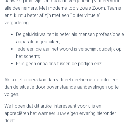
aanwezig kunt zijn. Of maak de vergadering virtueel voor
alle deelnemers. Met moderne tools zoals Zoom, Teams
enz. kunt u beter af zijn met een “louter virtuele”
vergadering:
De geluidskwaliteit is beter als mensen professionele
apparatuur gebruiken;
Iedereen die aan het woord is verschijnt duidelijk op
het scherm;
Er is geen onbalans tussen de partijen enz.
Als u niet anders kan dan virtueel deelnemen, controleer
dan de situatie door bovenstaande aanbevelingen op te
volgen.
We hopen dat dit artikel interessant voor u is en
appreciëren het wanneer u uw eigen ervaring hieronder
deelt.