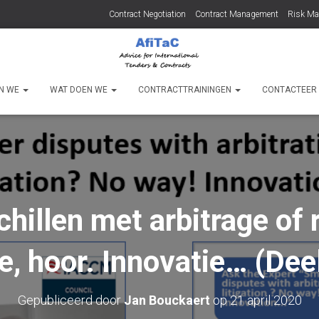
Contract Negotiation
Contract Management
Risk M
JN WE
WAT DOEN WE
CONTRACTTRAININGEN
CONTACTEER
chillen met arbitrage of
e, hoor. Innovatie… (Deel
Gepubliceerd door
Jan Bouckaert
op
21 april 2020