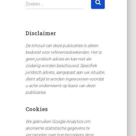
Z
Zoeken …
o
e
k
e
Disclaimer
n
n
De inhoud van deze publicaties is alleen
a
bedoeld voor referentiedoeleinden. Het is
a
geen juridisch advies en kan niet als
r
zodanig worden beschouwd. Specifiek
:
juridisch advies, aangepast aan uw situatie,
dient altijd te worden ingewonnen voordat
u actie onderneemt op basis van deze
publicaties.
Cookies
We gebruiken Google Analytics om
anonieme statistische gegevens te
verzamelen over hoe bezoekers deze