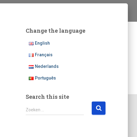
Change the language
English
Français
Nederlands
Português
Search this site
Z
Zoeken …
o
e
k
e