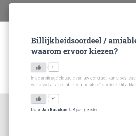
Billijkheidsoordeel / amiabl
waarom ervoor kiezen?
+1
In de arbitrage clausule van uw contract, kan u besliss
wet ofwel als “amiable compositeur” oordeelt. Dit artike
+1
Door
Jan Bouckaert
,
8 jaar
geleden