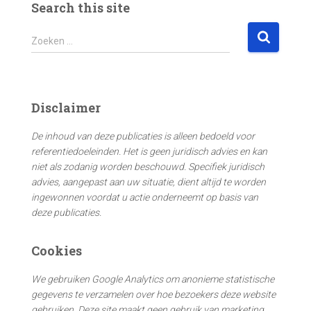
Search this site
Z
Zoeken …
o
e
k
e
Disclaimer
n
n
De inhoud van deze publicaties is alleen bedoeld voor
a
referentiedoeleinden. Het is geen juridisch advies en kan
a
niet als zodanig worden beschouwd. Specifiek juridisch
r
advies, aangepast aan uw situatie, dient altijd te worden
:
ingewonnen voordat u actie onderneemt op basis van
deze publicaties.
Cookies
We gebruiken Google Analytics om anonieme statistische
gegevens te verzamelen over hoe bezoekers deze website
gebruiken. Deze site maakt geen gebruik van marketing