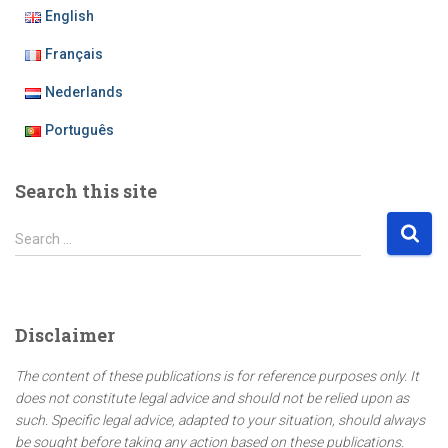
English
Français
Nederlands
Português
Search this site
S
Search …
e
a
r
c
Disclaimer
h
f
The content of these publications is for reference purposes only. It
o
does not constitute legal advice and should not be relied upon as
r
such. Specific legal advice, adapted to your situation, should always
:
be sought before taking any action based on these publications.