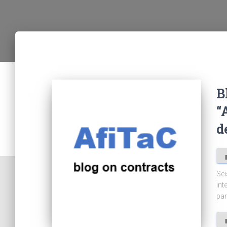
B
“
d
Sei
int
par