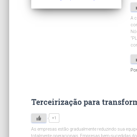
A c
con
Nó
“PL
con
Po
Terceirização para transfo
+1
As empresas estão gradualmente reduzindo sua equipe
totalmente operacionais. Empresas bem-sucedidas do 