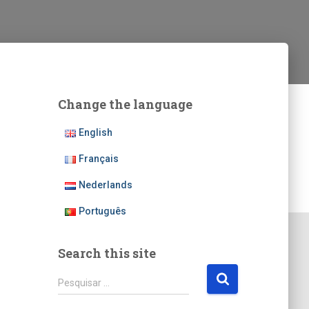
Change the language
English
Français
Nederlands
Português
Search this site
P
Pesquisar …
e
s