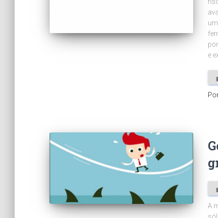
ris
ava
uma
fer
pon
e e
Po
G
g
A m
sól