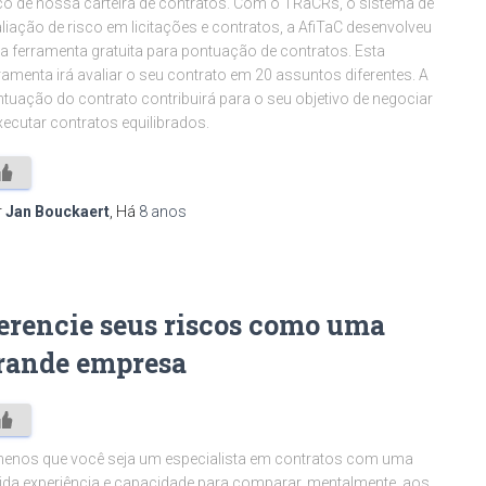
co de nossa carteira de contratos. Com o TRaCRs, o sistema de
liação de risco em licitações e contratos, a AfiTaC desenvolveu
 ferramenta gratuita para pontuação de contratos. Esta
ramenta irá avaliar o seu contrato em 20 assuntos diferentes. A
tuação do contrato contribuirá para o seu objetivo de negociar
xecutar contratos equilibrados.
r
Jan Bouckaert
, Há
8 anos
erencie seus riscos como uma
rande empresa
enos que você seja um especialista em contratos com uma
ida experiência e capacidade para comparar, mentalmente, aos