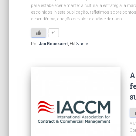
para estabelecer e manter a cultura, a estratégia, a ma
escolhidos. Nesta publicação, refletimos sobre pontos
dependência, criação de valor e análise de risco.
+1
Por
Jan Bouckaert
, Há
8 anos
A
f
s
A I
Con