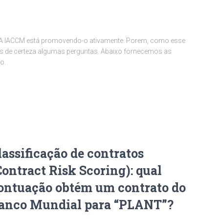
e. A IACCM está promovendo-o ativamente. Porem, como esse
s de certeza algumas perguntas. Abaixo fornecemos as
o.
lassificação de contratos
Contract Risk Scoring): qual
ontuação obtém um contrato do
anco Mundial para “PLANT”?