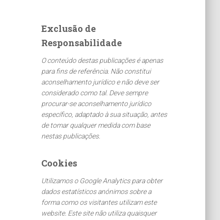
q
u
Exclusão de
i
Responsabilidade
s
a
O conteúdo destas publicações é apenas
r
para fins de referência. Não constitui
p
aconselhamento jurídico e não deve ser
o
considerado como tal. Deve sempre
r
procurar-se aconselhamento jurídico
:
específico, adaptado à sua situação, antes
de tomar qualquer medida com base
nestas publicações.
Cookies
Utilizamos o Google Analytics para obter
dados estatísticos anónimos sobre a
forma como os visitantes utilizam este
website. Este site não utiliza quaisquer