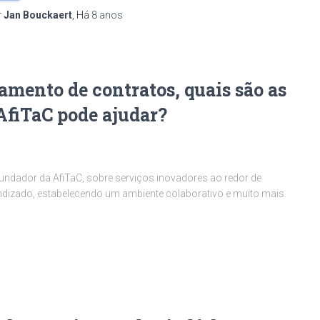
r
Jan Bouckaert
, Há
8 anos
mento de contratos, quais são as
AfiTaC pode ajudar?
ndador da AfiTaC, sobre serviços inovadores ao redor de
endizado, estabelecendo um ambiente colaborativo e muito mais.