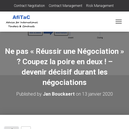
Contract Negotiation
Contract Management
Risk Management
Tendering for Contracts
Dispute Resolution
SMEs
OUVRI
Ne pas « Réussir une Négociation »
? Coupez la poire en deux ! –
devenir décisif durant les
négociations
Published by
Jan Bouckaert
on
13 janvier 2020