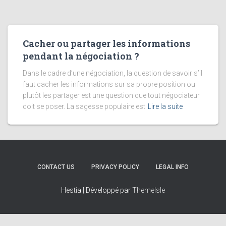
Cacher ou partager les informations
pendant la négociation ?
Dans le cadre d’une négociation, la question de savoir s’il
faut cacher les informations sur sa propre position ou
plutôt les partager est une question que tout négociateur
doit se poser. La sagesse populaire est
Lire la suite
CONTACT US
PRIVACY POLICY
LEGAL INFO
Hestia | Développé par
ThemeIsle