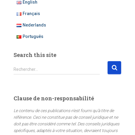
English
Français
Nederlands
Português
Search this site
R
Rechercher…
e
c
h
e
Clause de non-responsabilité
r
c
Le contenu de ces publications n’est fourni qu’à titre de
h
référence. Ceci ne constitue pas de conseil juridique et ne
e
doit pas être considéré comme tel. Des conseils juridiques
r
spécifiques, adaptés à votre situation, devraient toujours