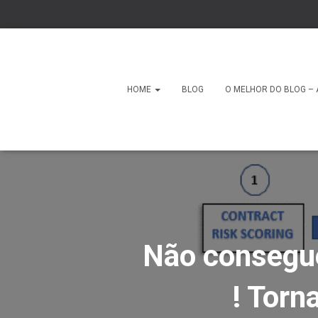
HOME
BLOG
O MELHOR DO BLOG – 
Não consegue
! Torn