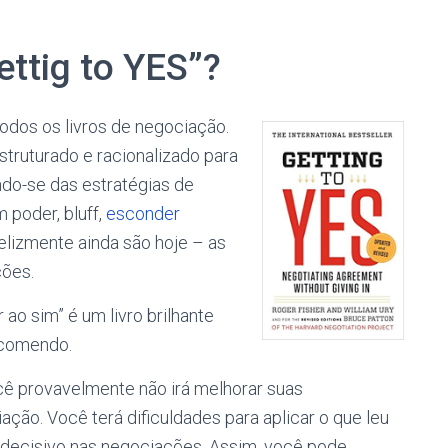
ettig to YES”?
 todos os livros de negociação.
struturado e racionalizado para
ndo-se das estratégias de
 poder, bluff,
esconder
nfelizmente ainda são hoje – as
ções.
r ao sim” é um livro brilhante
ecomendo.
ocê provavelmente não irá melhorar suas
ão. Você terá dificuldades para aplicar o que leu
r decisivo nas negociações. Assim, você pode