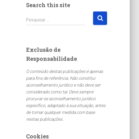
Search this site
P
Pesquisar …
e
s
q
u
Exclusão de
i
Responsabilidade
s
a
O conteúdo destas publicações é apenas
r
para fins de referência. Não constitui
p
aconselhamento jurídico e não deve ser
o
considerado como tal. Deve sempre
r
procurar-se aconselhamento jurídico
:
específico, adaptado à sua situação, antes
de tomar qualquer medida com base
nestas publicações.
Cookies