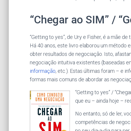
“Chegar ao SIM” / “G
“Getting to yes”, de Ury e Fisher, é a mãe de
Há 40 anos, este livro elaborou um método e
obter resultados de negociação. Isto, afasta
negociação intuitiva existentes (baseadas em
informação
, etc.). Estas últimas foram – e i
formas mais comuns de abordar as negocia
“Getting to yes” / “Chega
que eu – ainda hoje – r
No entanto, só de ler, v
competências de negociaç
no seu dia-a-dia para se