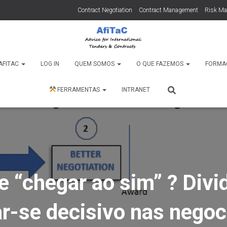
Contract Negotiation
Contract Management
Risk M
AFITAC
LOG IN
QUEM SOMOS
O QUE FAZEMOS
FORMA
FERRAMENTAS
INTRANET
 “chegar ao sim” ? Divid
ar-se decisivo nas nego