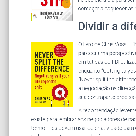
começar a esquecer as r
Dividir a di
O livro de Chris Voss – “
parecer uma perspectiva
em táticas do FBI utiliz
enquanto “Getting to ye
“Never split the differe
a negociação na direcçã
sua contraparte precisa 
A recomendação levement
existe para lembrar aos negociadores de nã
termo. Eles devem usar de criatividade para