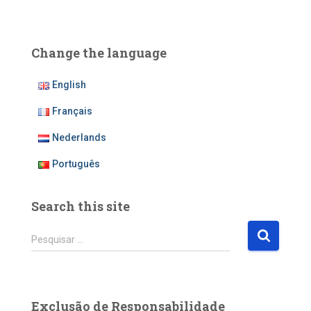
Change the language
English
Français
Nederlands
Português
Search this site
P
Pesquisar …
e
s
q
u
Exclusão de Responsabilidade
i