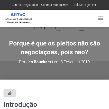
Contract Negotiation
Contract Management
Risk Management
Tendering for Contracts
Dispute Resolution
SMEs
A
L
T
E
R
Porque é que os pleitos não são
N
A
negociações, pois não?
R
A
Por
Jan Bouckaert
em
3 Fevereiro 2019
N
A
V
E
G
A
Ç
Ã
O
Introdução